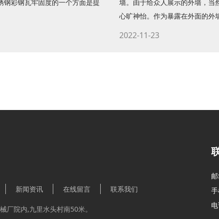
锈钢彩钢瓦牢固度的一个方面是提
墙。由于给众人展示的外墙，当
心旷神怡。作为暴露在外面的外墙，
2022-11-23
邮
新闻资讯
在线留言
联系我们
手
电
 械厂院内,九里水头村南50米。