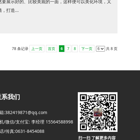
然要展示好的、比较美观的一面，这样便可以美化环境，又
打造...
78 条记录
上一页
首页
6
7
8
下一页
共 8 页
联系我们
箱:382419871@qq.com
机/微信/支付宝: 李经理 15564588998
话/传真:0631-8454088