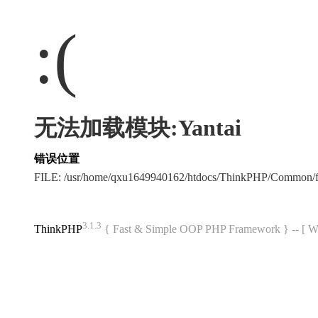
:(
无法加载模块:Yantai
错误位置
FILE: /usr/home/qxu1649940162/htdocs/ThinkPHP/Common/
3.1.3
ThinkPHP
{ Fast & Simple OOP PHP Framework } -- 